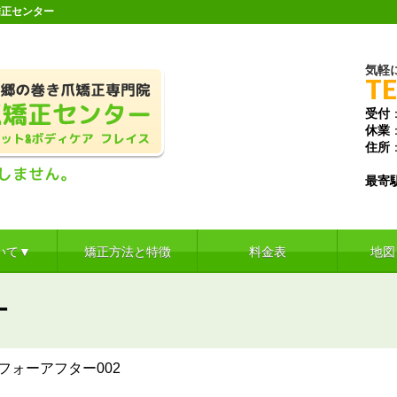
矯正センター
気軽
TE
受付
休業
住所
三郷
最寄
いて▼
矯正方法と特徴
料金表
地図
ー
フォーアフター002